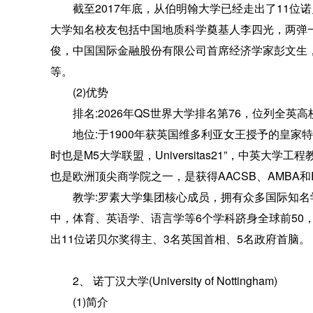
截至2017年底，从伯明翰大学已经走出了11位诺
大学知名校友包括中国地质科学奠基人李四光，两弹
俊，中国国际金融股份有限公司首席经济学家彭文生，花旗
等。
(2)优势
排名:2026年QS世界大学排名第76，位列全英高
地位:于1900年获英国维多利亚女王授予的皇家
时也是M5大学联盟，Universitas21”，中英
也是欧洲顶尖商学院之一，是获得AACSB、AMBA和
教学:罗素大学集团核心成员，拥有众多国际知名学者
中，体育、英语学、语言学等6个学科跻身全球前50，
出11位诺贝尔奖得主、3名英国首相、5名政府首脑。
2、 诺丁汉大学(University of Nottingham)
(1)简介