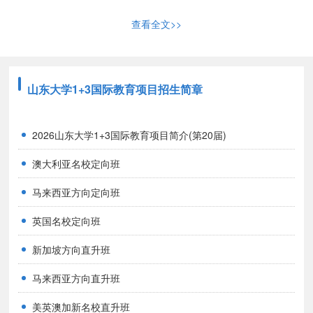
二、费用详情
查看全文>>
学费：72000元/年
住宿费：2600元/年(四人间)
以上就是山东大学美英澳国际教育项目招收的文科专业的具体情
山东大学1+3国际教育项目招生简章
况，您可以按照自己的自身情况选择合适的项目模式，想了解更多留
学资讯欢迎联系我们。
2026山东大学1+3国际教育项目简介(第20届)
澳大利亚名校定向班
马来西亚方向定向班
英国名校定向班
新加坡方向直升班
马来西亚方向直升班
美英澳加新名校直升班