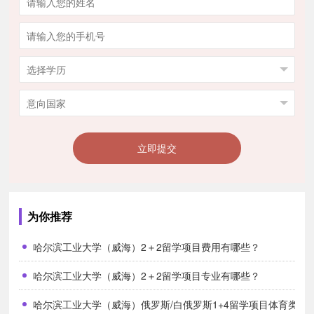
八、入学要求
1. 免试录取条件(满足以下三个条件之一即可)
(1) 全国考生当年高考在当地一批本科录取线(含自主招生线)以
上，且英语成绩 100 分及以上;
(2) 数学和物理成绩均70%以上;且高考英语成绩≥120 分;
(3) 雅思(IELTS)成绩≥5.0分或托福(TOEFL iBT)≥35-45 分。
立即提交
2. 不满足免试条件者，参加统一的英文能力测试和综合素质面
试,选优录取，录取者可参加7-9月提供的 免费英文及专业课提升课。
3. 提前报学生享受早期免费英文及专业课辅导。
4. 16岁以上(入学后12月底前满17岁)
为你推荐
5. 入学条件或入学成绩不够者可申请入读：国际直升班，通过考
哈尔滨工业大学（威海）2＋2留学项目费用有哪些？
试后直升2+2+1本硕连读定向班
哈尔滨工业大学（威海）2＋2留学项目专业有哪些？
九、费用类别
哈尔滨工业大学（威海）俄罗斯/白俄罗斯1+4留学项目体育类合
1. 学费：139,800元/年