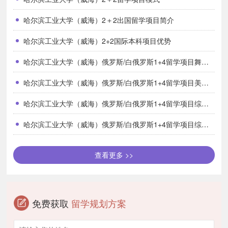
商务管理与人力资源、人力资源管理、国际贸易
哈尔滨工业大学（威海）2＋2出国留学项目简介
谢菲尔德大学
会计与金融、商务管理
哈尔滨工业大学（威海）2+2国际本科项目优势
布里斯托大学
哈尔滨工业大学（威海）俄罗斯/白俄罗斯1+4留学项目舞蹈类合作院校有哪些？
会计与金融、会计与管理、国际商务管理、管理学、市场学
其他更多选择
哈尔滨工业大学（威海）俄罗斯/白俄罗斯1+4留学项目美术类合作院校有哪些？
精算学商业学士、金融、商法学士、信息系统商业学士、税务商
哈尔滨工业大学（威海）俄罗斯/白俄罗斯1+4留学项目综合类合作院校有哪些？
业学士、税务与会计商业学士、会计、商务与经济、商务管理与法
哈尔滨工业大学（威海）俄罗斯/白俄罗斯1+4留学项目综合类专业有哪些？
律、商务管理与体育、数字商务、航空交通物流与管理、物流管理、
航空与机场管理、商务与市场管理、商务与金融、商务学节庆与娱乐
查看更多 >>
管理、食品营销与产品开发、国际酒店商务管理、国只通际酒店管
理、国际旅游与酒店管理、国际旅游及旅游管理
免费获取
留学规划方案
七、合作院校
布里斯托大学、利兹大学、谢菲尔德大学