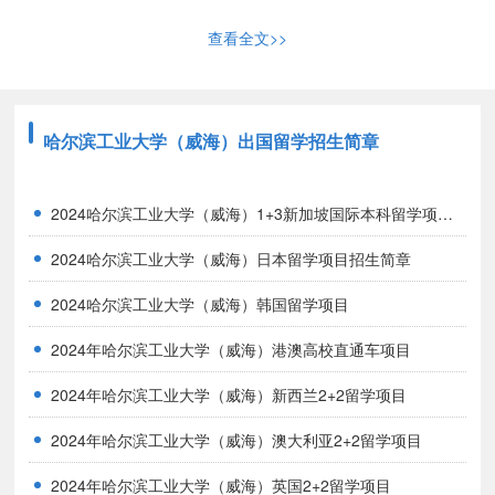
为学生入读英国布里斯托大学、利兹大学和谢菲尔德大学等世界名校
查看全文>>
而打造的重点留学项目之一。
四、项目优势
哈尔滨工业大学（威海）出国留学招生简章
1. 拥有自主命题、考试及判分权，无需雅思托福、以学术英文成
绩升学;
2024哈尔滨工业大学（威海）1+3新加坡国际本科留学项目招生简章
2. 海外毕业后获得国外大学颁发的学士学位证书，中国教育部学
2024哈尔滨工业大学（威海）日本留学项目招生简章
历认证;
3. 中英双教学系统及全方面辅导、确保学生顺利衔接国外课程;
2024哈尔滨工业大学（威海）韩国留学项目
4. 成绩实行百分制， 可直升世界前百院校;
2024年哈尔滨工业大学（威海）港澳高校直通车项目
5. 专业课成绩同样被世界著名院校认可;
6. 海外毕业后获得国外大学颁发的学士学位证书，中国教育部学
2024年哈尔滨工业大学（威海）新西兰2+2留学项目
历认证;
2024年哈尔滨工业大学（威海）澳大利亚2+2留学项目
7. 宿舍环境优越，空调、独立卫浴等设施齐全;
2024年哈尔滨工业大学（威海）英国2+2留学项目
8. 一站式服务，省心省时省费用